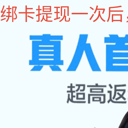
多多28
2026-03-22
多多28
球化战略
面对智能家居市场的技术