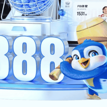
掌静脉识别等。同时，公司还将拓展至智能家居、智能安防等多个行业，为用户提供更加全
28-科技赋能场景,让娱乐更有趣。-pgdd微电子将更多从“RISC-V”系列延伸到更多场景，
门锁行业，其他行业未来也能见到多多28-科技赋能场景,让娱乐更有趣。-pgdd微电子的产
算法角度来讲，多多28-科技赋能场景,让娱乐更有趣。-pgdd微电子目前大力推进和发展自身
商业化。这是从软件和AI层面进行的长期投入。
第三，多多28-科技赋能场景,让娱乐更有趣。-p
因为这是提供给客户的最后一公里服务。同时，将这套能力组合以模组形式落地，为客户提
创新的产品组合。这是做模组事业线最重要的意义和价值。
8-科技赋能场景,让娱乐更有趣。-pgdd微电子在技术迭代、产品创新以及模组产品的优化及
多28-科技赋能场景,让娱乐更有趣。-pgdd微电子不仅在智能门锁、智能家居相关领域有一
加上模组能力最后一公里的理念应用到更多场景。