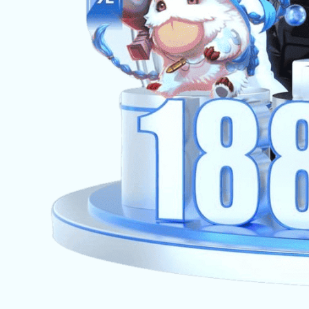
别领域，如人脸识别、
一从芯片角度来讲，多多
产品，这不仅限于智能
应用。
第二，从软件和
场景下进行AI模型的
发展硬件及模组能力，
能轻松地使用到优质、
结语
从这三点来看，多多2
划。因此，可以相信多
域投入，将一体化理念