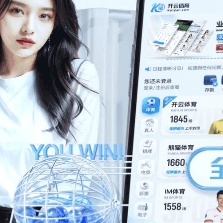
赋能场景,让娱乐更有趣。-pgdd微电子全球化战略：技术驱
数模混合SOC为核心，构建端侧AI到边缘计算能力。可以从今年发布的产品进行分析。今年发布
至包括智能家居在内的场景，这也是多多28-科技赋能场景,让娱乐更有趣。-pgdd微电子的
现有基础上进行二次迭代，以提供更具竞争力的AI芯片产品给品牌或厂家。
多多28-科技赋能
备模拟芯片设计能力，在数模混合SOC能力方面也有很强的储备经验。我认为AI数模混合SOC
内深耕+海外拓展”双轮驱动。多多28-科技赋能场景,让娱乐更有趣。-pgdd微电子认为，端侧
和迭代的创新方向。多多28-科技赋能场景,让娱乐更有趣。-pgdd微电子有能力提供给整个市
场迭代做了充分准备。同时海外市场会逐步建立直接对接海外的渠道，将产品推向海外。
海
管制，并且多多28 希望看到客户能够走向海外，带着多多28 的芯片一起出海，服务于全球用
争时，
多多28-科技赋能场景,让娱乐更有趣。-pgdd微电子认为只有存在竞争，多多28 才
产业链充分竞争，才能加速产业升级。多多28 欢迎新公司进入行业参与竞争，同时多多28 
的案例和经验，实现融合。只有这样，才能为多多28 这个行业打造更完美的专用芯片产品。”
术迭代与价值创造的永续循环
景,让娱乐更有趣。-pgdd微电子的愿景远不止于智能门锁，而是计划在未来三年内，将感算一